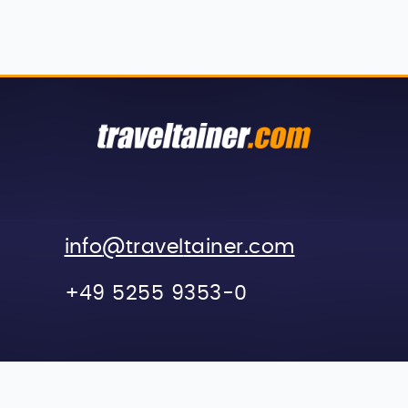
info
@travel
tainer.com
+49 5255 9353-0
 CO.KG
AGB
Kontakt
I