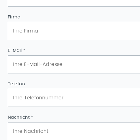
Firma
Pflichtfeld
E-Mail
*
Telefon
Pflichtfeld
Nachricht
*